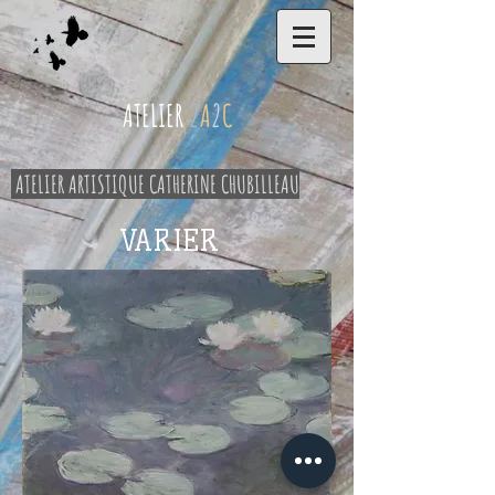
ATELIER
2
A
2
C
ATELIER ARTISTIQUE CATHERINE CHUBILLEAU
VARIER