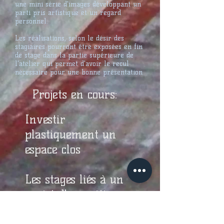
une mini série d'images développant un
parti pris artistique et un regard
personnel.
Les réalisations, selon le désir des
stagiaires pourront être exposées en fin
de stage dans la partie supérieure de
l'atelier qui permet d'avoir le recul
nécessaire pour une bonne présentation
Projets en cours:
Investir
plastiquement un
espace clos
Les stages liés à un
projet d'exposition
.