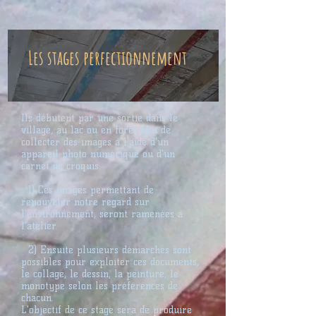
Les stages perfectionnement
Ils débutent par une sortie dans le
village, au lac ou en forêt afin de
collecter des images à l'aide d'un
appareil photo numérique ou d'un
carnet de croquis:
1) Ces images permettant de
renouveler notre regard sur
l'environnement, seront ramenées à
l'atelier.
2) Ensuite plusieurs démarches sont
possibles pour exploiter ces documents,
le collage, le dessin, la peinture, le
monotype selon les préférences de
chacun.
L'objectif de ce stage sera de produire