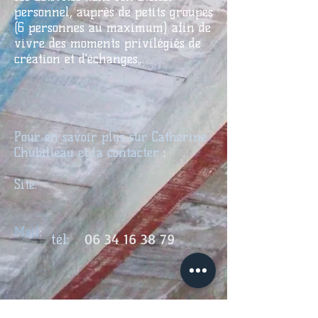
personnel, auprès de petits groupes
(6 personnes au maximum) afin de
vivre des moments privilégiés de
création et d'échanges...
Pour en savoir plus sur Catherine
Chubilleau et la contacter
:
Site:
Mail
:
06 34 16 38 79
tél: