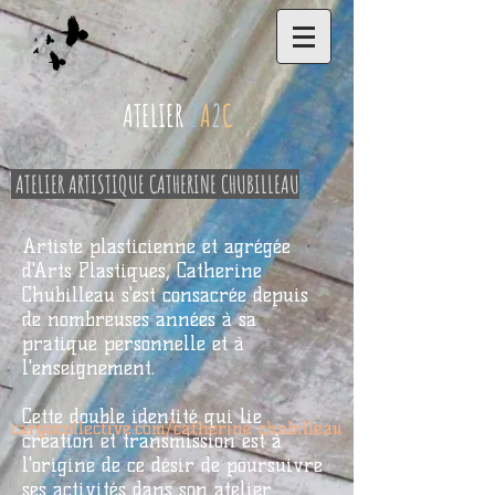
ATELIER
2
A
2
C
ATELIER ARTISTIQUE CATHERINE CHUBILLEAU
Artiste plasticienne et agrégée
d'Arts Plastiques, Catherine
Chubilleau s'est consacrée depuis
de nombreuses années à sa
pratique personnelle et à
l'enseignement.
Cette double identité qui lie
cargocollective.com/catherine chubilleau
création et transmission est à
l'origine de ce désir de poursuivre
ses activités dans son atelier