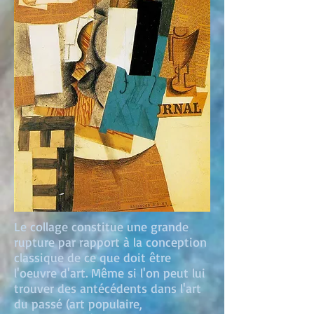
Le collage constitue une grande
rupture par rapport à la conception
classique de ce que doit être
l'oeuvre d'art.
Même si l'on peut lui
trouver des antécédents dans l'art
du passé (art populaire,