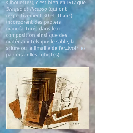
silhouettes), c'est bien en 1912 que
Braque et Picasso
(qui ont
respectivement 30 et 31 ans)
incorporent des papiers
manufacturés dans leur
composition ainsi que des
matériaux tels que le sable, la
sciure ou la limaille de fer...(voir les
papiers collés cubistes)