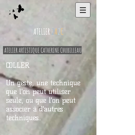
ATELIER
2
A
2
C
ATELIER ARTISTIQUE CATHERINE CHUBILLEAU
COLLER
Un geste, une technique
que l'on peut utiliser
seule, ou que l'on peut
associer à d'autres
techniques..