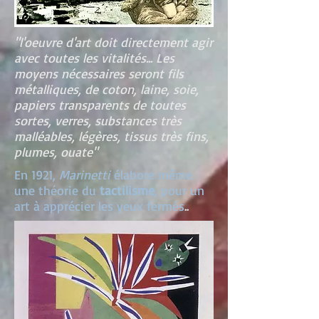
"l'oeuvre d'art doit directement agir
avec toutes les vitalités... Les
moyens nécessaires seront fils
métalliques, de coton, laine, soie,
papiers transparents de toutes
sortes, verres, substances très
malléables, légères, tissus très fins,
plumes, ouate"
En 1921,
Marinetti
élabore même
une théorie du
tactilisme
, pour un
art à apprécier les yeux fermés
..