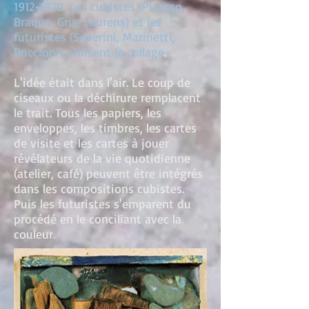
1912-1920
. Les cubistes (Picasso,
Braque, Gris, Laurens) et les
futuristes (Severini, Marinetti,
Boccioni) utilisent le collage
.
L'idée était dans l'air. Le coup de
ciseaux ou la déchirure remplacent
le trait. Tous les papiers, les
enveloppes, les timbres, les cartes
de visite et les cartes à jouer
révélateurs de la vie quotidienne
(atelier, café) peuvent être intégrés
dans les compositions cubistes.
Puis les futuristes s'emparent du
procédé en le conciliant avec la
couleur
.